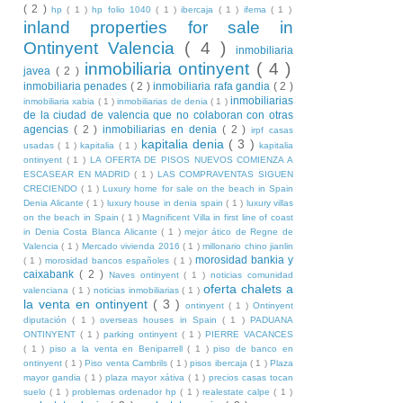
( 2 )
hp
( 1 )
hp folio 1040
( 1 )
ibercaja
( 1 )
ifema
( 1 )
inland properties for sale in
Ontinyent Valencia
( 4 )
inmobiliaria
inmobiliaria ontinyent
( 4 )
javea
( 2 )
inmobiliaria penades
( 2 )
inmobiliaria rafa gandia
( 2 )
inmobiliarias
inmobiliaria xabia
( 1 )
inmobiliarias de denia
( 1 )
de la ciudad de valencia que no colaboran con otras
agencias
( 2 )
inmobiliarias en denia
( 2 )
irpf casas
kapitalia denia
( 3 )
usadas
( 1 )
kapitalia
( 1 )
kapitalia
ontinyent
( 1 )
LA OFERTA DE PISOS NUEVOS COMIENZA A
ESCASEAR EN MADRID
( 1 )
LAS COMPRAVENTAS SIGUEN
CRECIENDO
( 1 )
Luxury home for sale on the beach in Spain
Denia Alicante
( 1 )
luxury house in denia spain
( 1 )
luxury villas
on the beach in Spain
( 1 )
Magnificent Villa in first line of coast
in Denia Costa Blanca Alicante
( 1 )
mejor ático de Regne de
Valencia
( 1 )
Mercado vivienda 2016
( 1 )
millonario chino jianlin
morosidad bankia y
( 1 )
morosidad bancos españoles
( 1 )
caixabank
( 2 )
Naves ontinyent
( 1 )
noticias comunidad
oferta chalets a
valenciana
( 1 )
noticias inmobiliarias
( 1 )
la venta en ontinyent
( 3 )
ontinyent
( 1 )
Ontinyent
diputación
( 1 )
overseas houses in Spain
( 1 )
PADUANA
ONTINYENT
( 1 )
parking ontinyent
( 1 )
PIERRE VACANCES
( 1 )
piso a la venta en Beniparrell
( 1 )
piso de banco en
ontinyent
( 1 )
Piso venta Cambrils
( 1 )
pisos ibercaja
( 1 )
Plaza
mayor gandia
( 1 )
plaza mayor xátiva
( 1 )
precios casas tocan
suelo
( 1 )
problemas ordenador hp
( 1 )
realestate calpe
( 1 )