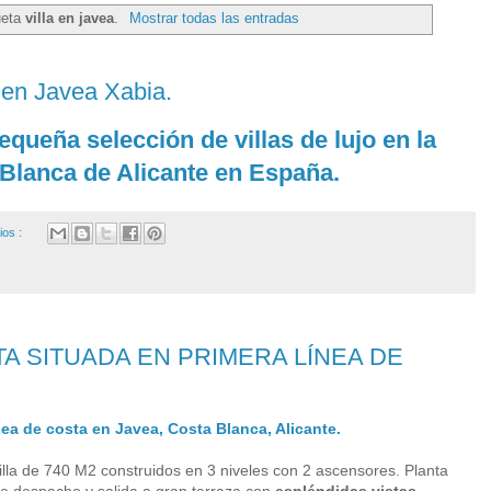
ueta
villa en javea
.
Mostrar todas las entradas
a en Javea Xabia.
queña selección de villas de lujo en la
 Blanca de Alicante en España.
ios :
A SITUADA EN PRIMERA LÍNEA DE
nea de costa en Javea, Costa Blanca, Alicante.
lla de 740 M2 construidos en 3 niveles con 2 ascensores. Planta
e despacho y salida a gran terraza con
espléndidas vistas