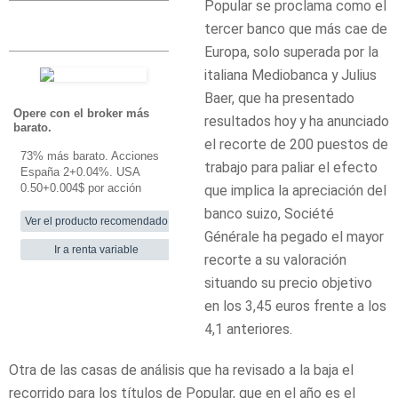
Popular se proclama como el
tercer banco que más cae de
Europa, solo superada por la
italiana Mediobanca y Julius
Baer, que ha presentado
Opere con el broker más
resultados hoy y ha anunciado
barato.
Juega con el equipo
el recorte de 200 puestos de
ganador: las mejores tarifas
73% más barato. Acciones
junto a las mejores
trabajo para paliar el efecto
España 2+0.04%. USA
plataformas. Opera ya con
0.50+0.004$ por acción
que implica la apreciación del
la Cuenta Bolsa de Self
Bank.
banco suizo, Société
Générale ha pegado el mayor
recorte a su valoración
situando su precio objetivo
en los 3,45 euros frente a los
4,1 anteriores.
Otra de las casas de análisis que ha revisado a la baja el
recorrido para los títulos de Popular, que en el año es el