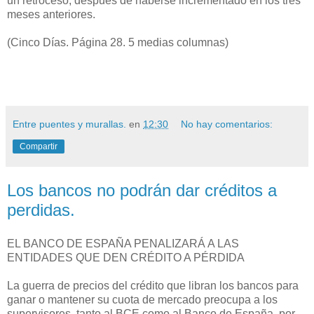
un retroceso, después de haberse incrementado en los tres
meses anteriores.
(Cinco Días. Página 28. 5 medias columnas)
Entre puentes y murallas.
en
12:30
No hay comentarios:
Compartir
Los bancos no podrán dar créditos a
perdidas.
EL BANCO DE ESPAÑA PENALIZARÁ A LAS
ENTIDADES QUE DEN CRÉDITO A PÉRDIDA
La guerra de precios del crédito que libran los bancos para
ganar o mantener su cuota de mercado preocupa a los
supervisores, tanto al BCE como al Banco de España, por