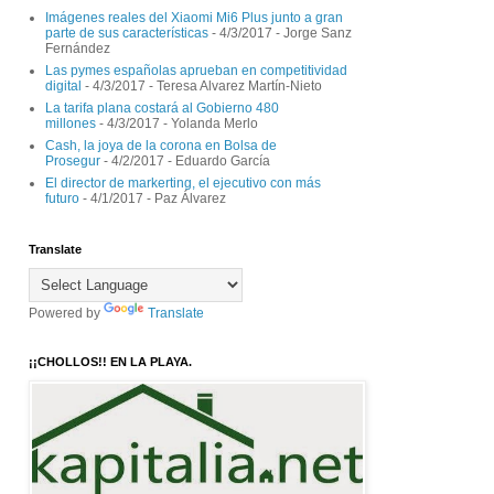
Imágenes reales del Xiaomi Mi6 Plus junto a gran
parte de sus características
- 4/3/2017
- Jorge Sanz
Fernández
Las pymes españolas aprueban en competitividad
digital
- 4/3/2017
- Teresa Alvarez Martín-Nieto
La tarifa plana costará al Gobierno 480
millones
- 4/3/2017
- Yolanda Merlo
Cash, la joya de la corona en Bolsa de
Prosegur
- 4/2/2017
- Eduardo García
El director de markerting, el ejecutivo con más
futuro
- 4/1/2017
- Paz Álvarez
Translate
Powered by
Translate
¡¡CHOLLOS!! EN LA PLAYA.