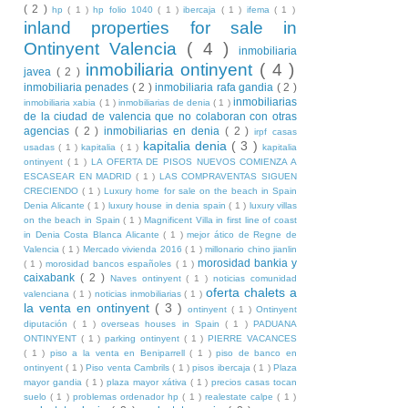
( 2 )
hp
( 1 )
hp folio 1040
( 1 )
ibercaja
( 1 )
ifema
( 1 )
inland properties for sale in
Ontinyent Valencia
( 4 )
inmobiliaria
inmobiliaria ontinyent
( 4 )
javea
( 2 )
inmobiliaria penades
( 2 )
inmobiliaria rafa gandia
( 2 )
inmobiliarias
inmobiliaria xabia
( 1 )
inmobiliarias de denia
( 1 )
de la ciudad de valencia que no colaboran con otras
agencias
( 2 )
inmobiliarias en denia
( 2 )
irpf casas
kapitalia denia
( 3 )
usadas
( 1 )
kapitalia
( 1 )
kapitalia
ontinyent
( 1 )
LA OFERTA DE PISOS NUEVOS COMIENZA A
ESCASEAR EN MADRID
( 1 )
LAS COMPRAVENTAS SIGUEN
CRECIENDO
( 1 )
Luxury home for sale on the beach in Spain
Denia Alicante
( 1 )
luxury house in denia spain
( 1 )
luxury villas
on the beach in Spain
( 1 )
Magnificent Villa in first line of coast
in Denia Costa Blanca Alicante
( 1 )
mejor ático de Regne de
Valencia
( 1 )
Mercado vivienda 2016
( 1 )
millonario chino jianlin
morosidad bankia y
( 1 )
morosidad bancos españoles
( 1 )
caixabank
( 2 )
Naves ontinyent
( 1 )
noticias comunidad
oferta chalets a
valenciana
( 1 )
noticias inmobiliarias
( 1 )
la venta en ontinyent
( 3 )
ontinyent
( 1 )
Ontinyent
diputación
( 1 )
overseas houses in Spain
( 1 )
PADUANA
ONTINYENT
( 1 )
parking ontinyent
( 1 )
PIERRE VACANCES
( 1 )
piso a la venta en Beniparrell
( 1 )
piso de banco en
ontinyent
( 1 )
Piso venta Cambrils
( 1 )
pisos ibercaja
( 1 )
Plaza
mayor gandia
( 1 )
plaza mayor xátiva
( 1 )
precios casas tocan
suelo
( 1 )
problemas ordenador hp
( 1 )
realestate calpe
( 1 )