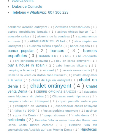
Acerca de mi.
Datos de Contacto
Teléfono y WhatsApp: 607 306 223
accidente aviación ontinyent
( 1 )
Activistas antidesahucios
( 1 )
activos inmobiliarios ibercaja
( 1 )
activos tóxicos banco
( 1 )
adosado xativa
( 1 )
alquería de la condesa
( 1 )
apartamentos
en denia
( 1 )
APARTAMENTOS PLAYA
( 1 )
ático dúplex en
Ontinyent
( 1 )
aumento crédito españa
( 1 )
banco españa
( 1 )
bancos
( 3 )
bancos
banco popular
( 2 )
españoles
( 3 )
BANKINTER
( 1 )
bni
( 1 )
bni conquista
( 1 )
bni conquista ontinyent
( 1 )
bou en corda ontinyent
( 1 )
buy a house in spain
( 2 )
cabo huertas alicante
( 1 )
camping a la venta
( 1 )
carbonell
( 1 )
cassola sense corda
( 1 )
Chalet a la venta en Xativa zona Bixquert
( 1 )
chalet alcoy alcoi
chalet en
a la venta
( 1 )
chalet de lujo en ontinyent
( 1 )
chalet ontinyent
( 4 )
denia
( 3 )
Chalet
venta Denia
( 2 )
CIERRE OFICINAS BANCOS
( 1 )
cláusulas
suelo hipoteca sin pleitos
( 1 )
Cláusulas suelo hipotecas
( 1 )
comprar chalet en Ontinyent
( 1 )
copiar pantalla surface pro
( 1 )
corrupción en valencia
( 1 )
espectacular chalet ontinyent
( 1 )
fallos hp 1040
( 1 )
fiestas purísima ontinyent
( 1 )
gesinco
( 1 )
gota fría Denia
( 1 )
grupo ródenas
( 1 )
hello denia
( 1 )
hellodenia
( 2 )
Herrliche Villa in erster Linie der Küste von
Denia Costa Blanca Alicante
( 1 )
Herrliche Villa mit
Hipotecas
spektakulärem Ausblick auf das Meer in Denia
( 1 )