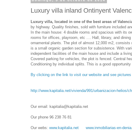
domingo, 5 de octubre de 2014
Luxury villa inland Ontinyent Valen
Luxury villa, located in one of the best areas of Valenci
by highway. Quality finishes, sold with furniture included an
In the main house: 4 double rooms and spacious with its ow
rooms for offices, playroom, etc .... Hall, library, and dini
ornamental plants. The plot of almost 12,000 m2, consists 
is a small organic garden section for subsistence. With vari
independent facilities of the main house and include a livi
Covered parking for vehicles, the plot is fenced. Central heat
Conditioning by individual splits. This is a good opportun
By clicking on the link to visit our website and see pictures
http://www.kapitalia.net/vivienda/991/urbanizacion-helios/
Our email: kapitalia@kapitalia.net
Our phone 96 238 76 81
Our webs:
www.kapitalia.net
www.inmobiliarias-en-deni