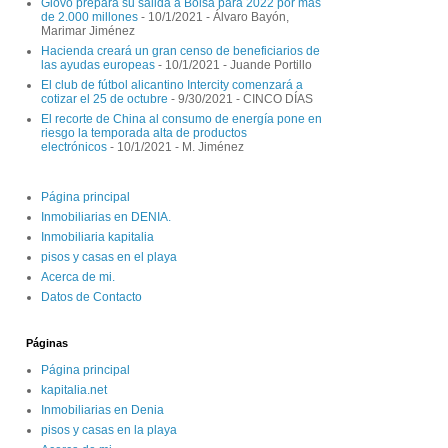
Glovo prepara su salida a Bolsa para 2022 por más
de 2.000 millones
- 10/1/2021
- Álvaro Bayón,
Marimar Jiménez
Hacienda creará un gran censo de beneficiarios de
las ayudas europeas
- 10/1/2021
- Juande Portillo
El club de fútbol alicantino Intercity comenzará a
cotizar el 25 de octubre
- 9/30/2021
- CINCO DÍAS
El recorte de China al consumo de energía pone en
riesgo la temporada alta de productos
electrónicos
- 10/1/2021
- M. Jiménez
Página principal
Inmobiliarias en DENIA.
Inmobiliaria kapitalia
pisos y casas en el playa
Acerca de mi.
Datos de Contacto
Páginas
Página principal
kapitalia.net
Inmobiliarias en Denia
pisos y casas en la playa