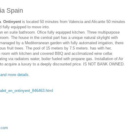
cia Spain
a
.
Ontinyent
is located 50 minutes from Valencia and Alicante 50 minutes
d fully equipped to move into.
n en suite bathroom. Ofice fully equipped kitchen. Three multipurpose
ng room. The house in the central part has a unique natural skylight with
managed by a Mediterranean garden with fully automated irrigation, there
ous fruit trees. The pool of 15 meters by 7.5 meters. has with her,
ng room with kitchen and covered BBQ and acclimatized wine cellar.
ing via radiators water, boiler fueled with propane gas. Installation of Air
ity to acquire a luxury to a deeply discounted price. IS NOT BANK OWNED.
 and more details.
chalet_en_ontinyent_846463.html
a.com