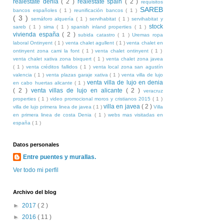
realestate denia
( 2 )
realestate spain
( 2 )
requisitos
SAREB
bancos españoles
( 1 )
reunificación bancos
( 1 )
( 3 )
semáforo alquería
( 1 )
servihabitat
( 1 )
servihabitat y
stock
sareb
( 1 )
sima
( 1 )
spanish inland properties
( 1 )
vivienda españa
( 2 )
subida catastro
( 1 )
Uremas ropa
laboral Ontinyent
( 1 )
venta chalet agullent
( 1 )
venta chalet en
ontinyent zona cami la font
( 1 )
venta chalet ontinyent
( 1 )
venta chalet xativa zona bixquert
( 1 )
venta chalet zona javea
( 1 )
venta créditos fallidos
( 1 )
venta local zona san agustín
valencia
( 1 )
venta plazas garaje xativa
( 1 )
venta villa de lujo
venta villa de lujo en denia
en cabo huertas alicante
( 1 )
( 2 )
venta villas de lujo en alicante
( 2 )
veracruz
properties
( 1 )
video promocional moros y cristianos 2015
( 1 )
villa en javea
( 2 )
villa de lujo primera linea de javea
( 1 )
Villa
en primera linea de costa Denia
( 1 )
webs mas visitadas en
españa
( 1 )
Datos personales
Entre puentes y murallas.
Ver todo mi perfil
Archivo del blog
►
2017
( 2 )
►
2016
( 11 )