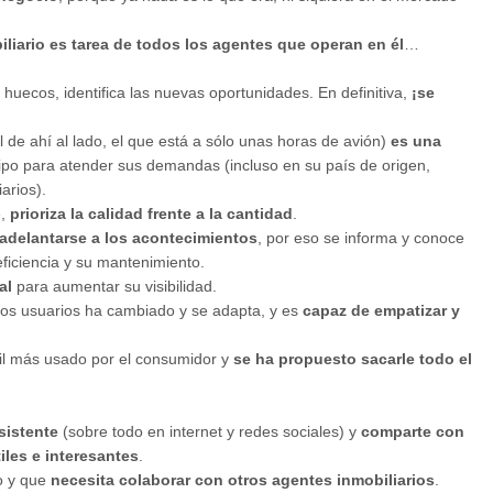
iliario es tarea de todos los agentes que operan en él
…
 huecos, identifica las nuevas oportunidades. En definitiva,
¡se
 de ahí al lado, el que está a sólo unas horas de avión)
es una
ipo para atender sus demandas (incluso en su país de origen,
arios).
e,
prioriza la calidad frente a la cantidad
.
adelantarse a los acontecimientos
, por eso se informa y conoce
eficiencia y su mantenimiento.
al
para aumentar su visibilidad.
los usuarios ha cambiado y se adapta, y es
capaz de empatizar y
vil más usado por el consumidor y
se ha propuesto sacarle todo el
sistente
(sobre todo en internet y redes sociales) y
comparte con
iles e interesantes
.
vo y que
necesita colaborar con otros agentes inmobiliarios
.