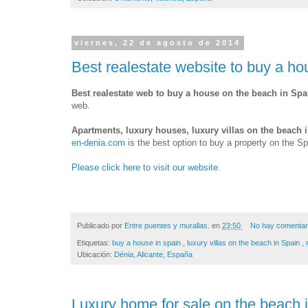
viernes, 22 de agosto de 2014
Best realestate website to buy a ho
Best realestate web to buy a house on the beach in Spai
web.
Apartments, luxury houses, luxury villas on the beach i
en-denia.com
is the best option to buy a property on the S
Please click here to visit our website.
Publicado por
Entre puentes y murallas.
en
23:50
No hay comentar
Etiquetas:
buy a house in spain
,
luxury villas on the beach in Spain
,
Ubicación:
Dénia, Alicante, España
Luxury home for sale on the beach 