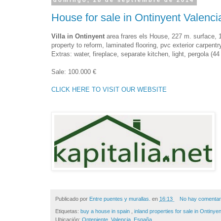
domingo, 28 de septiembre de 2014
House for sale in Ontinyent Valenci
Villa in Ontinyent
area frares els House, 227 m. surface, 
property to reform, laminated flooring, pvc exterior carpentr
Extras: water, fireplace, separate kitchen, light, pergola (
Sale: 100.000 €
CLICK HERE TO VISIT OUR WEBSITE
Publicado por
Entre puentes y murallas.
en
16:13
No hay comentar
Etiquetas:
buy a house in spain
,
inland properties for sale in Ontinye
Ubicación:
Onteniente, Valencia, España