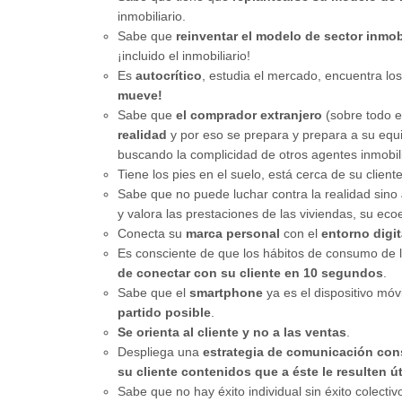
inmobiliario.
Sabe que
reinventar el modelo de sector inmob
¡incluido el inmobiliario!
Es
autocrítico
, estudia el mercado, encuentra los
mueve!
Sabe que
el comprador extranjero
(sobre todo el
realidad
y por eso se prepara y prepara a su equ
buscando la complicidad de otros agentes inmobili
Tiene los pies en el suelo, está cerca de su client
Sabe que no puede luchar contra la realidad sino
y valora las prestaciones de las viviendas, su eco
Conecta su
marca personal
con el
entorno digit
Es consciente de que los hábitos de consumo de 
de conectar con su cliente en 10 segundos
.
Sabe que el
smartphone
ya es el dispositivo mó
partido posible
.
Se orienta al cliente y no a las ventas
.
Despliega una
estrategia de comunicación con
su cliente contenidos que a éste le resulten út
Sabe que no hay éxito individual sin éxito colecti