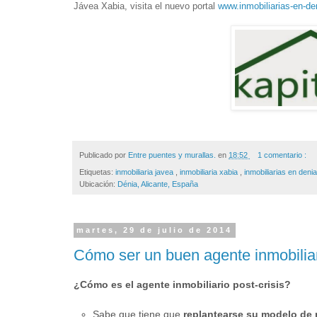
Jávea Xabia, visita el nuevo portal
www.inmobiliarias-en-d
Publicado por
Entre puentes y murallas.
en
18:52
1 comentario :
Etiquetas:
inmobiliaria javea
,
inmobiliaria xabia
,
inmobiliarias en deni
Ubicación:
Dénia, Alicante, España
martes, 29 de julio de 2014
Cómo ser un buen agente inmobiliar
¿Cómo es el agente inmobiliario post-crisis?
Sabe que tiene que
replantearse su modelo de