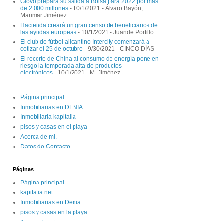
Glovo prepara su salida a Bolsa para 2022 por más
de 2.000 millones
- 10/1/2021
- Álvaro Bayón,
Marimar Jiménez
Hacienda creará un gran censo de beneficiarios de
las ayudas europeas
- 10/1/2021
- Juande Portillo
El club de fútbol alicantino Intercity comenzará a
cotizar el 25 de octubre
- 9/30/2021
- CINCO DÍAS
El recorte de China al consumo de energía pone en
riesgo la temporada alta de productos
electrónicos
- 10/1/2021
- M. Jiménez
Página principal
Inmobiliarias en DENIA.
Inmobiliaria kapitalia
pisos y casas en el playa
Acerca de mi.
Datos de Contacto
Páginas
Página principal
kapitalia.net
Inmobiliarias en Denia
pisos y casas en la playa