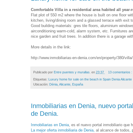
Comfortable Villa in a residential area habited all year
Flat plot of 550 m2 where the house is built on one floor wi
kitchen, living/dining room and a glassed terrace with exit 
Good building materials: gres tile floors, aluminium windows
airconditioning warm-cold, alarm system, etc. Furnitures ar
nice garden and fruit trees. In addition there is a garage wi
More details in the link:
http://www.inmobiliarias-en-denia.com/en/property/380/villa/
Publicado por
Entre puentes y murallas.
en
23:37
13 comentarios :
Etiquetas:
Luxury home for sale on the beach in Spain Denia Alicante
Ubicación:
Dénia, Alicante, España
Inmobiliarias en Denia, nuevo portal
de Denia.
Inmobiliarias en Denia
, es el nuevo portal inmobiliario q
La mejor oferta inmobiliaria de Denia,
al alcance de todos, p