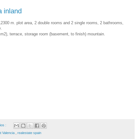
a inland
12300 m. plot area, 2 double rooms and 2 single rooms, 2 bathrooms,
y.
44 m2), terrace, storage room (basement, to finish) mountain.
ios :
nt Valencia
,
realestate spain