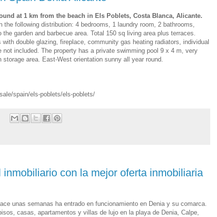
-round at 1 km from the beach in Els Poblets, Costa Blanca, Alicante.
th the following distribution: 4 bedrooms, 1 laundry room, 2 bathrooms,
to the garden and barbecue area. Total 150 sq living area plus terraces.
 with double glazing, fireplace, community gas heating radiators, individual
e not included. The property has a private swimming pool 9 x 4 m, very
th storage area. East-West orientation sunny all year round.
sale/spain/els-poblets/els-poblets/
 inmobiliario con la mejor oferta inmobiliaria
ue hace unas semanas ha entrado en funcionamiento en Denia y su comarca.
isos, casas, apartamentos y villas de lujo en la playa de Denia, Calpe,