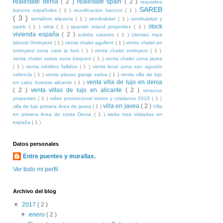
realestate denia
( 2 )
realestate spain
( 2 )
requisitos
SAREB
bancos españoles
( 1 )
reunificación bancos
( 1 )
( 3 )
semáforo alquería
( 1 )
servihabitat
( 1 )
servihabitat y
stock
sareb
( 1 )
sima
( 1 )
spanish inland properties
( 1 )
vivienda españa
( 2 )
subida catastro
( 1 )
Uremas ropa
laboral Ontinyent
( 1 )
venta chalet agullent
( 1 )
venta chalet en
ontinyent zona cami la font
( 1 )
venta chalet ontinyent
( 1 )
venta chalet xativa zona bixquert
( 1 )
venta chalet zona javea
( 1 )
venta créditos fallidos
( 1 )
venta local zona san agustín
valencia
( 1 )
venta plazas garaje xativa
( 1 )
venta villa de lujo
venta villa de lujo en denia
en cabo huertas alicante
( 1 )
( 2 )
venta villas de lujo en alicante
( 2 )
veracruz
properties
( 1 )
video promocional moros y cristianos 2015
( 1 )
villa en javea
( 2 )
villa de lujo primera linea de javea
( 1 )
Villa
en primera linea de costa Denia
( 1 )
webs mas visitadas en
españa
( 1 )
Datos personales
Entre puentes y murallas.
Ver todo mi perfil
Archivo del blog
▼
2017
( 2 )
▼
enero
( 2 )