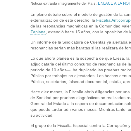
Noticia extraída íntegramente del País.
ENLACE A LA NOT
En pleno debate sobre el modelo de gestión de la sani
externalización de este derecho, la
Fiscalía Anticorrup
de las resonancias magnéticas en la Comunidad Valen
Zaplana
, extendió hace 15 años, con la oposición de l
Un informe de la Sindicatura de Cuentas ya alertaba e
resonancias serían más baratas si las realizara de for
Lo que ahora planea es la sospecha de que Eresa, la
adjudicataria del último concurso de resonancias de l
periodo de 10 años—, ha duplicado las pruebas radiodi
Pública por trabajos no ejecutados. Los hechos denunc
Pública, societarios, falsedad documental, estafa, apro
Hace diez meses, la Fiscalía abrió diligencias por un
de Sanidad por pruebas diagnósticas no realizadas rea
General del Estado a la espera de documentación solicit
que puede tardar aún varios meses. Mientras tanto, 
su actividad.
El grupo de la Fiscalía Especial contra la Corrupción