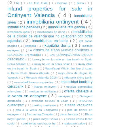
( 2 )
hp
( 1 )
hp folio 1040
( 1 )
ibercaja
( 1 )
ifema
( 1 )
inland properties for sale in
Ontinyent Valencia
( 4 )
inmobiliaria
inmobiliaria ontinyent
( 4 )
javea
( 2 )
inmobiliaria penades
( 2 )
inmobiliaria rafa gandia
( 2 )
inmobiliarias
inmobiliaria xabia
( 1 )
inmobiliarias de denia
( 1 )
de la ciudad de valencia que no colaboran con otras
agencias
( 2 )
inmobiliarias en denia
( 2 )
irpf casas
kapitalia denia
( 3 )
usadas
( 1 )
kapitalia
( 1 )
kapitalia
ontinyent
( 1 )
LA OFERTA DE PISOS NUEVOS COMIENZA A
ESCASEAR EN MADRID
( 1 )
LAS COMPRAVENTAS SIGUEN
CRECIENDO
( 1 )
Luxury home for sale on the beach in Spain
Denia Alicante
( 1 )
luxury house in denia spain
( 1 )
luxury villas
on the beach in Spain
( 1 )
Magnificent Villa in first line of coast
in Denia Costa Blanca Alicante
( 1 )
mejor ático de Regne de
Valencia
( 1 )
Mercado vivienda 2016
( 1 )
millonario chino jianlin
morosidad bankia y
( 1 )
morosidad bancos españoles
( 1 )
caixabank
( 2 )
Naves ontinyent
( 1 )
noticias comunidad
oferta chalets a
valenciana
( 1 )
noticias inmobiliarias
( 1 )
la venta en ontinyent
( 3 )
ontinyent
( 1 )
Ontinyent
diputación
( 1 )
overseas houses in Spain
( 1 )
PADUANA
ONTINYENT
( 1 )
parking ontinyent
( 1 )
PIERRE VACANCES
( 1 )
piso a la venta en Beniparrell
( 1 )
piso de banco en
ontinyent
( 1 )
Piso venta Cambrils
( 1 )
pisos ibercaja
( 1 )
Plaza
mayor gandia
( 1 )
plaza mayor xátiva
( 1 )
precios casas tocan
suelo
( 1 )
problemas ordenador hp
( 1 )
realestate calpe
( 1 )