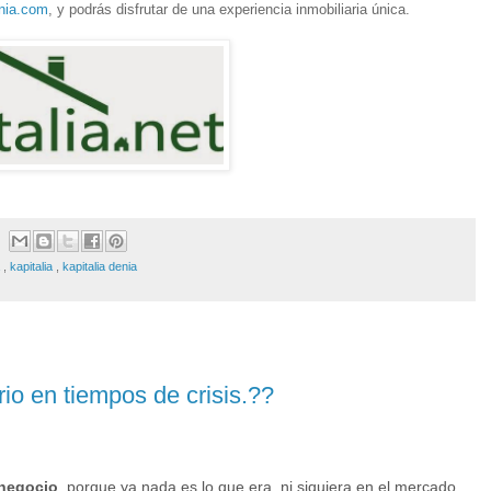
enia.com
, y podrás disfrutar de una experiencia inmobiliaria única.
a
,
kapitalia
,
kapitalia denia
io en tiempos de crisis.??
 negocio
, porque ya nada es lo que era, ni siquiera en el mercado