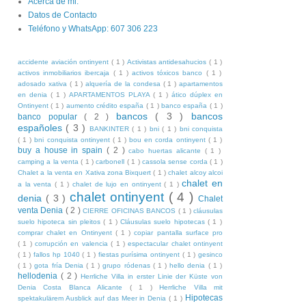
Acerca de mi.
Datos de Contacto
Teléfono y WhatsApp: 607 306 223
accidente aviación ontinyent
( 1 )
Activistas antidesahucios
( 1 )
activos inmobiliarios ibercaja
( 1 )
activos tóxicos banco
( 1 )
adosado xativa
( 1 )
alquería de la condesa
( 1 )
apartamentos
en denia
( 1 )
APARTAMENTOS PLAYA
( 1 )
ático dúplex en
Ontinyent
( 1 )
aumento crédito españa
( 1 )
banco españa
( 1 )
bancos
( 3 )
bancos
banco popular
( 2 )
españoles
( 3 )
BANKINTER
( 1 )
bni
( 1 )
bni conquista
( 1 )
bni conquista ontinyent
( 1 )
bou en corda ontinyent
( 1 )
buy a house in spain
( 2 )
cabo huertas alicante
( 1 )
camping a la venta
( 1 )
carbonell
( 1 )
cassola sense corda
( 1 )
Chalet a la venta en Xativa zona Bixquert
( 1 )
chalet alcoy alcoi
chalet en
a la venta
( 1 )
chalet de lujo en ontinyent
( 1 )
chalet ontinyent
( 4 )
denia
( 3 )
Chalet
venta Denia
( 2 )
CIERRE OFICINAS BANCOS
( 1 )
cláusulas
suelo hipoteca sin pleitos
( 1 )
Cláusulas suelo hipotecas
( 1 )
comprar chalet en Ontinyent
( 1 )
copiar pantalla surface pro
( 1 )
corrupción en valencia
( 1 )
espectacular chalet ontinyent
( 1 )
fallos hp 1040
( 1 )
fiestas purísima ontinyent
( 1 )
gesinco
( 1 )
gota fría Denia
( 1 )
grupo ródenas
( 1 )
hello denia
( 1 )
hellodenia
( 2 )
Herrliche Villa in erster Linie der Küste von
Denia Costa Blanca Alicante
( 1 )
Herrliche Villa mit
Hipotecas
spektakulärem Ausblick auf das Meer in Denia
( 1 )