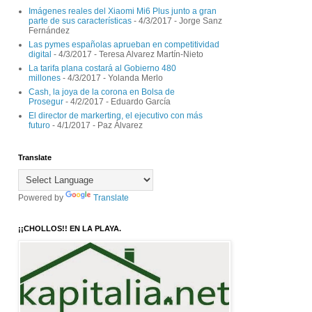
Imágenes reales del Xiaomi Mi6 Plus junto a gran
parte de sus características
- 4/3/2017
- Jorge Sanz
Fernández
Las pymes españolas aprueban en competitividad
digital
- 4/3/2017
- Teresa Alvarez Martín-Nieto
La tarifa plana costará al Gobierno 480
millones
- 4/3/2017
- Yolanda Merlo
Cash, la joya de la corona en Bolsa de
Prosegur
- 4/2/2017
- Eduardo García
El director de markerting, el ejecutivo con más
futuro
- 4/1/2017
- Paz Álvarez
Translate
Powered by
Translate
¡¡CHOLLOS!! EN LA PLAYA.