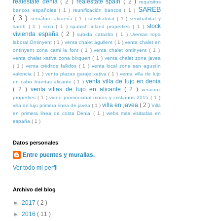
realestate denia
( 2 )
realestate spain
( 2 )
requisitos
SAREB
bancos españoles
( 1 )
reunificación bancos
( 1 )
( 3 )
semáforo alquería
( 1 )
servihabitat
( 1 )
servihabitat y
stock
sareb
( 1 )
sima
( 1 )
spanish inland properties
( 1 )
vivienda españa
( 2 )
subida catastro
( 1 )
Uremas ropa
laboral Ontinyent
( 1 )
venta chalet agullent
( 1 )
venta chalet en
ontinyent zona cami la font
( 1 )
venta chalet ontinyent
( 1 )
venta chalet xativa zona bixquert
( 1 )
venta chalet zona javea
( 1 )
venta créditos fallidos
( 1 )
venta local zona san agustín
valencia
( 1 )
venta plazas garaje xativa
( 1 )
venta villa de lujo
venta villa de lujo en denia
en cabo huertas alicante
( 1 )
( 2 )
venta villas de lujo en alicante
( 2 )
veracruz
properties
( 1 )
video promocional moros y cristianos 2015
( 1 )
villa en javea
( 2 )
villa de lujo primera linea de javea
( 1 )
Villa
en primera linea de costa Denia
( 1 )
webs mas visitadas en
españa
( 1 )
Datos personales
Entre puentes y murallas.
Ver todo mi perfil
Archivo del blog
►
2017
( 2 )
►
2016
( 11 )