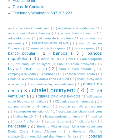
Acerca de mi.
Datos de Contacto
Teléfono y WhatsApp: 607 306 223
accidente aviación ontinyent
( 1 )
Activistas antidesahucios
( 1 )
activos inmobiliarios ibercaja
( 1 )
activos tóxicos banco
( 1 )
adosado xativa
( 1 )
alquería de la condesa
( 1 )
apartamentos
en denia
( 1 )
APARTAMENTOS PLAYA
( 1 )
ático dúplex en
Ontinyent
( 1 )
aumento crédito españa
( 1 )
banco españa
( 1 )
bancos
( 3 )
bancos
banco popular
( 2 )
españoles
( 3 )
BANKINTER
( 1 )
bni
( 1 )
bni conquista
( 1 )
bni conquista ontinyent
( 1 )
bou en corda ontinyent
( 1 )
buy a house in spain
( 2 )
cabo huertas alicante
( 1 )
camping a la venta
( 1 )
carbonell
( 1 )
cassola sense corda
( 1 )
Chalet a la venta en Xativa zona Bixquert
( 1 )
chalet alcoy alcoi
chalet en
a la venta
( 1 )
chalet de lujo en ontinyent
( 1 )
chalet ontinyent
( 4 )
denia
( 3 )
Chalet
venta Denia
( 2 )
CIERRE OFICINAS BANCOS
( 1 )
cláusulas
suelo hipoteca sin pleitos
( 1 )
Cláusulas suelo hipotecas
( 1 )
comprar chalet en Ontinyent
( 1 )
copiar pantalla surface pro
( 1 )
corrupción en valencia
( 1 )
espectacular chalet ontinyent
( 1 )
fallos hp 1040
( 1 )
fiestas purísima ontinyent
( 1 )
gesinco
( 1 )
gota fría Denia
( 1 )
grupo ródenas
( 1 )
hello denia
( 1 )
hellodenia
( 2 )
Herrliche Villa in erster Linie der Küste von
Denia Costa Blanca Alicante
( 1 )
Herrliche Villa mit
Hipotecas
spektakulärem Ausblick auf das Meer in Denia
( 1 )