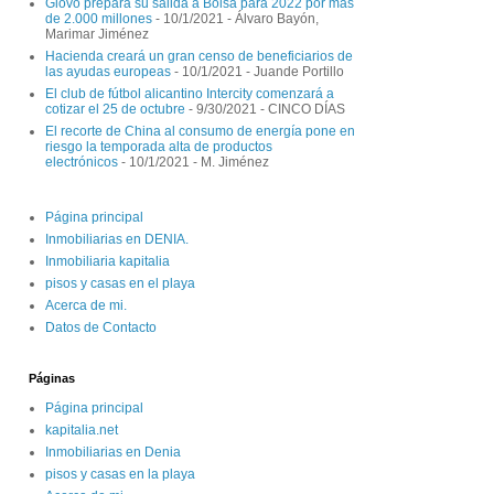
Glovo prepara su salida a Bolsa para 2022 por más
de 2.000 millones
- 10/1/2021
- Álvaro Bayón,
Marimar Jiménez
Hacienda creará un gran censo de beneficiarios de
las ayudas europeas
- 10/1/2021
- Juande Portillo
El club de fútbol alicantino Intercity comenzará a
cotizar el 25 de octubre
- 9/30/2021
- CINCO DÍAS
El recorte de China al consumo de energía pone en
riesgo la temporada alta de productos
electrónicos
- 10/1/2021
- M. Jiménez
Página principal
Inmobiliarias en DENIA.
Inmobiliaria kapitalia
pisos y casas en el playa
Acerca de mi.
Datos de Contacto
Páginas
Página principal
kapitalia.net
Inmobiliarias en Denia
pisos y casas en la playa