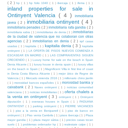
( 2 )
hp
( 1 )
hp folio 1040
( 1 )
ibercaja
( 1 )
ifema
( 1 )
inland properties for sale in
Ontinyent Valencia
( 4 )
inmobiliaria
inmobiliaria ontinyent
( 4 )
javea
( 2 )
inmobiliaria penades
( 2 )
inmobiliaria rafa gandia
( 2 )
inmobiliarias
inmobiliaria xabia
( 1 )
inmobiliarias de denia
( 1 )
de la ciudad de valencia que no colaboran con otras
agencias
( 2 )
inmobiliarias en denia
( 2 )
irpf casas
kapitalia denia
( 3 )
usadas
( 1 )
kapitalia
( 1 )
kapitalia
ontinyent
( 1 )
LA OFERTA DE PISOS NUEVOS COMIENZA A
ESCASEAR EN MADRID
( 1 )
LAS COMPRAVENTAS SIGUEN
CRECIENDO
( 1 )
Luxury home for sale on the beach in Spain
Denia Alicante
( 1 )
luxury house in denia spain
( 1 )
luxury villas
on the beach in Spain
( 1 )
Magnificent Villa in first line of coast
in Denia Costa Blanca Alicante
( 1 )
mejor ático de Regne de
Valencia
( 1 )
Mercado vivienda 2016
( 1 )
millonario chino jianlin
morosidad bankia y
( 1 )
morosidad bancos españoles
( 1 )
caixabank
( 2 )
Naves ontinyent
( 1 )
noticias comunidad
oferta chalets a
valenciana
( 1 )
noticias inmobiliarias
( 1 )
la venta en ontinyent
( 3 )
ontinyent
( 1 )
Ontinyent
diputación
( 1 )
overseas houses in Spain
( 1 )
PADUANA
ONTINYENT
( 1 )
parking ontinyent
( 1 )
PIERRE VACANCES
( 1 )
piso a la venta en Beniparrell
( 1 )
piso de banco en
ontinyent
( 1 )
Piso venta Cambrils
( 1 )
pisos ibercaja
( 1 )
Plaza
mayor gandia
( 1 )
plaza mayor xátiva
( 1 )
precios casas tocan
suelo
( 1 )
problemas ordenador hp
( 1 )
realestate calpe
( 1 )