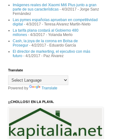
Imágenes reales del Xiaomi Mi6 Plus junto a gran
parte de sus características
- 4/3/2017
- Jorge Sanz
Fernández
Las pymes españolas aprueban en competitividad
digital
- 4/3/2017
- Teresa Alvarez Martín-Nieto
La tarifa plana costará al Gobierno 480
millones
- 4/3/2017
- Yolanda Merlo
Cash, la joya de la corona en Bolsa de
Prosegur
- 4/2/2017
- Eduardo García
El director de markerting, el ejecutivo con más
futuro
- 4/1/2017
- Paz Álvarez
Translate
Powered by
Translate
¡¡CHOLLOS!! EN LA PLAYA.