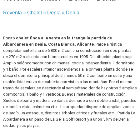
Reventa » Chalet » Denia » Denia
Bonito
chalet finca a la venta en la tranquila partida de
Albardanera en Denia, Costa Blanca, Alicante
. Parcela rústica
completamente llana de 6.800 m2 con una construcción en dos plantas
de 270 m2 realizada con biomateriales en 1995. Distribución planta baja:
Amplio salóncomedor con chimenea, cocina independiente, 1 dormitorio
y 1 baño. Por escalera interior ascendemos a la primera planta donde se
ubica el dormitorio principal de al menos 50 m2 con baño en suite y una
espléndida terraza descubierta con vistas a las montañas. Por el mismo
tramo de escalera se desciende al semisótano donde hay otros 2 amplios
dormitorios, 1 baño y 1 vestidor. Buenos materiales de construcción:
Suelos de barro y madera, ventanas de madera con doble cristal, paredes
de ladrillo visto, chimenea etc... La propiedad dispone de amplias zonas
de jardín, un estanque, distintos árboles cítricos y frutales etc... Partida La
Albardanera a un paso de La Sella Golf Resort y a unos 5 km de Denia
ciudad y sus playas.